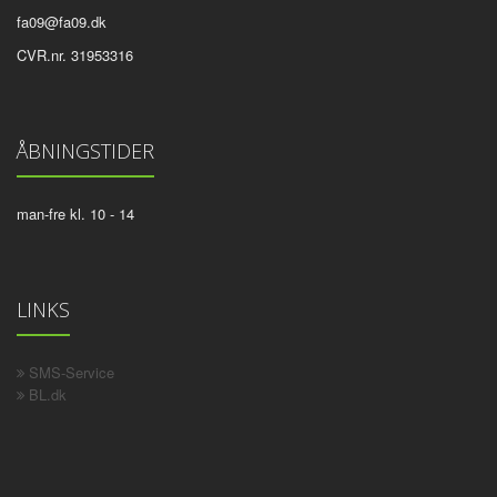
fa09@fa09.dk
CVR.nr. 31953316
ÅBNINGSTIDER
man-fre kl. 10 - 14
LINKS
SMS-Service
BL.dk